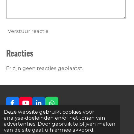
Verstuur reactie
Reacties
Er zijn geen reacties geplaatst.
F
Y
L
W
a
o
i
h
Deze website gebruikt cookies voor
© 2024 Gouddenker, KvK 71426604
c
u
n
a
analyse-doeleinden en/of het tonen van
e
T
k
t
advertenties. Door gebruik te blijven maken
b
u
e
s
van de site gaat u hiermee akkoord.