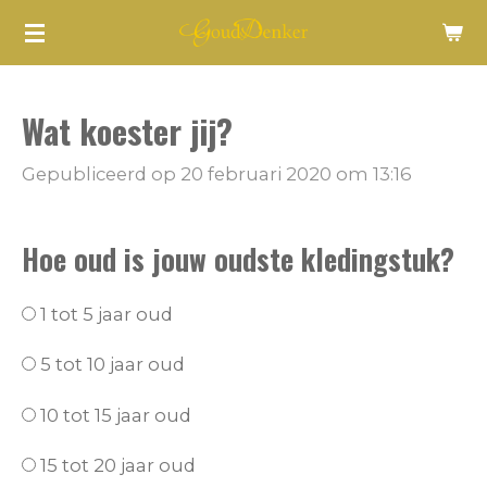
Ga
direct
naar
Wat koester jij?
de
hoofdinhoud
Gepubliceerd op 20 februari 2020 om 13:16
Hoe oud is jouw oudste kledingstuk?
1 tot 5 jaar oud
5 tot 10 jaar oud
10 tot 15 jaar oud
15 tot 20 jaar oud