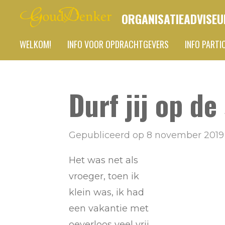
Ga
ORGANISATIEADVISEU
direct
WELKOM!
INFO VOOR OPDRACHTGEVERS
INFO PARTI
naar
de
hoofdinhoud
Durf jij op de
Gepubliceerd op 8 november 2019 
Het was net als
vroeger, toen ik
klein was, ik had
een vakantie met
oeverloos veel vrij.