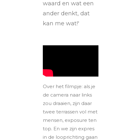
waard en wat een
ander denkt, dat
kan me wat!'
Over het filmpje: als je
de camera naar links
zou draaien, zijn daar
twee terrassen vol met
mensen, exposure ten
top. En we zijn expres
in de looprichting gaan