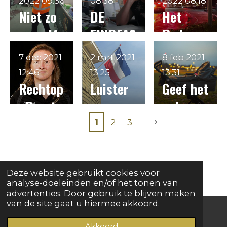
vuur....
LEEUW!
Vrijheid!
2022
09:36
08:38
2022
08:18
Niet zo
DE
Het
bij de
vanzelfs
EINDFAS
Rode
Volkskr
prekend
E de
Licht
ant
7 dec 2021
2 mrt 2021
8 feb 2021
leider
Endlösu
12:46
13:25
13:31
Rechtop
Luister
Geef het
zijn....
ng?
, Borst
nou
op!
Vooruit!
maar
1
2
3
gewoon
naar
Deze website gebruikt cookies voor
mij....
analyse-doeleinden en/of het tonen van
advertenties. Door gebruik te blijven maken
van de site gaat u hiermee akkoord.
Akkoord