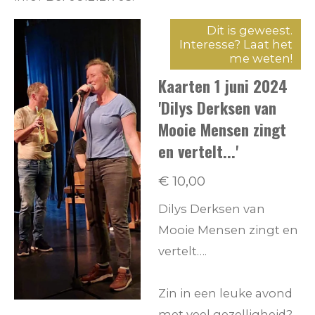
Dit is geweest.
Interesse? Laat het
me weten!
Kaarten 1 juni 2024
'Dilys Derksen van
Mooie Mensen zingt
en vertelt...'
€ 10,00
Dilys Derksen van
Mooie Mensen zingt en
vertelt….
Zin in een leuke avond
met veel gezelligheid?