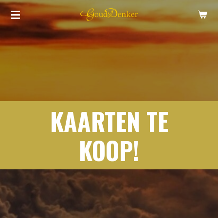
Ga
direct
naar
de
hoofdinhoud
KAARTEN TE
KOOP!