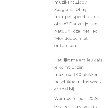
muzikant Ziggy
Zaagsma. Of hij
trompet speelt, piano
of sax? Dat zul je zien.
Natuurlijk zal het lied
‘Monddood’ niet
ontbreken.
Het lijkt me erg leuk als
je komt. Er zijn
maximaal 40 plekken
beschikbaar, dus wees
er snel bij!
Wanneer? 1 juni 2024
Waar? De Stokte,